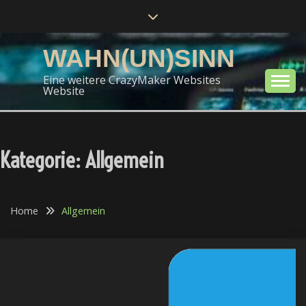
Skip
to
content
WAHN(UN)SINN
Eine weitere CrazyMaker Websites
Website
Kategorie:
Allgemein
Home
Allgemein