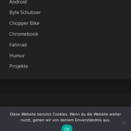
Android
Byte Schubser
Chopper Bike
Chromebook
Fahrrad
Humor
Projekte
All Rights Reserved 2026.
Diese Website benutzt Cookies. Wenn du die Website weiter
Proudly powered by WordPress
|
Theme: Fairy
nutzt, gehen wir von deinem Einverständnis aus.
Dark by
Candid Themes
.
OK