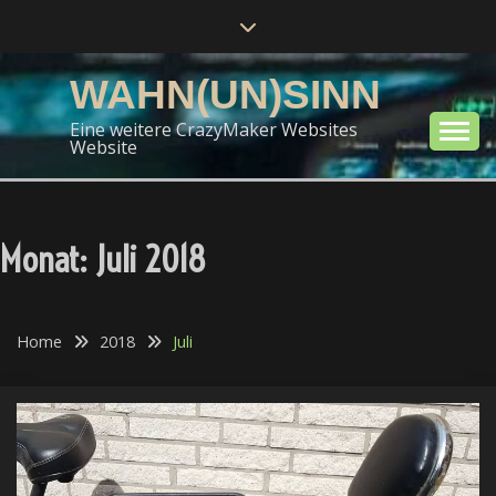
Skip
to
content
WAHN(UN)SINN
Eine weitere CrazyMaker Websites
Website
Monat:
Juli 2018
Home
2018
Juli