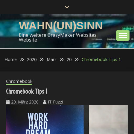
Skip
to
content
WAHN(UN)SINN
Eine weitere CrazyMaker Websites
Website
Home
2020
März
20
Chromebook Tips 1
Chromebook
Chromebook Tips 1
20. März 2020
IT Fuzzi